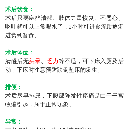
术后饮食：
术后只要麻醉清醒、肢体力量恢复、不恶心、
呕吐就可以正常喝水了，
2
小时可进食流质逐渐
进食到普食。
术后体位：
清醒后无
头晕
、
乏力
等不适，可下床入厕及活
动，下床时注意预防跌倒坠床的发生。
排便：
术后尽早排尿，下腹部阵发性疼痛是由于子宫
收缩引起，属于正常现象。
异常：