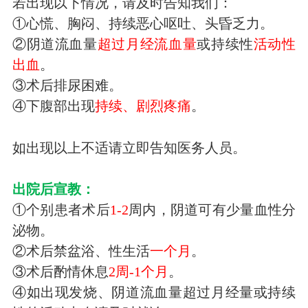
若出现以下情况，请及时告知我们：
①心慌、胸闷、持续恶心呕吐、头昏乏力。
②阴道流血量
超过月经流血量
或持续性
活动性
出血
。
③术后排尿困难。
④下腹部出现
持续、剧烈疼痛
。
如出现以上不适请立即告知医务人员。
出院后宣教：
①个别患者术后
1-2
周内，阴道可有少量血性分
泌物。
②术后禁盆浴、性生活
一个月
。
③术后酌情休息
2
周
-1
个月
。
④如出现发烧、阴道流血量超过月经量或持续