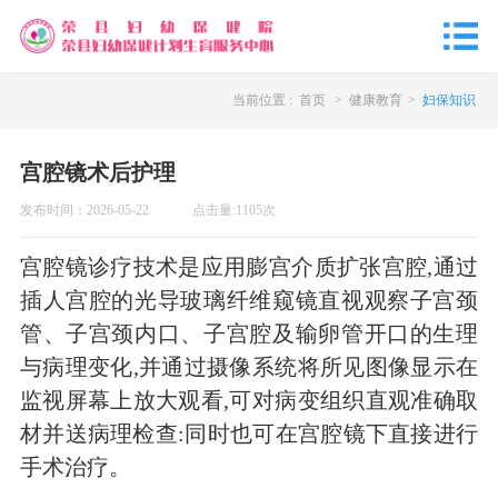
当前位置 :
首页
>
健康教育
>
妇保知识
宫腔镜术后护理
发布时间：
2026-05-22
点击量:
1105
次
宫腔镜诊疗技术是应用膨宫介质扩张宫腔
,
通过
插人宫腔的光导玻璃纤维窥镜直视观察子宫颈
管、子宫颈内口、子宫腔及输卵管开口的生理
与病理变化
,
并通过摄像系统将所见图像显示在
监视屏幕上放大观看
,
可对病变组织直观准确取
材并送病理检查
:
同时也可在宫腔镜下直接进行
手术治疗。