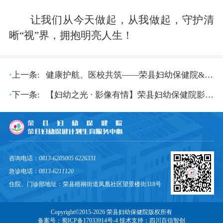
让我们从今天做起，从我做起，守护清
晰
“视”界，拥抱明亮人生！
•
上一条:
健康护航、医校共筑——荣县妇幼保健院&荣县长山镇初级中学校共筑青春健康
•
下一条:
【妇幼之光 · 影像有情】荣县妇幼保健院影像科：用坚守护航生命，以奉献诠释医者仁心
咨询电话：
0813-6205005 6226331
急诊电话：
0813-6211120
住院、门诊部地址：荣县梧桐街道凤凰社区望景楼街318号
Copyright©2015-2026 荣县妇幼保健院版权所有
备案号：蜀ICP备17033914号-4 技术支持：
四川百信智创