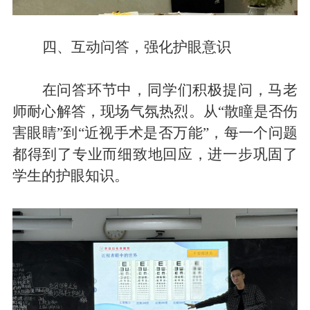
四、互动问答，强化护眼意识
在问答环节
中
，同学们积极提问，
马老
师
耐心解答，现场气氛热烈。从
“散瞳是否伤
害眼睛”到“近视手术是否万能”，每一个问题
都得到
了
专业而细致
地
回应，进一步巩固了
学生的护眼知识。