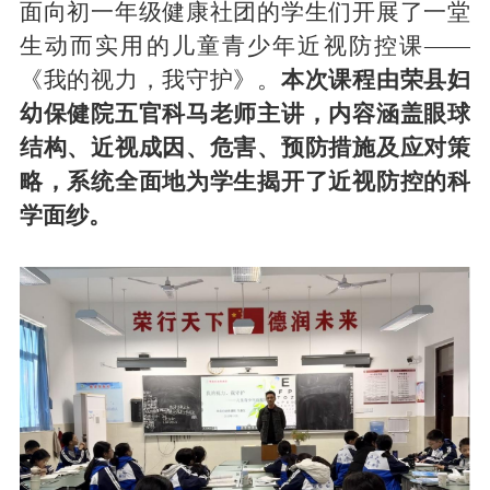
面向初一年级
健康社团的
学生
们
开展了一堂
生动而实用的儿童青少年近视防控
课
——
《我的视力，我守护》。
本次课程由
荣县妇
幼保健院五官科
马
老师
主讲，内容涵盖眼球
结构、近视成因、危害、预防措施及应对策
略，系统全面地为学生揭开了近视防控的科
学面纱。