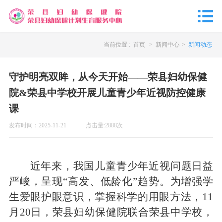
当前位置 :
首页
>
新闻中心
>
新闻动态
守护明亮双眸，从今天开始——荣县妇幼保健
院&荣县中学校开展儿童青少年近视防控健康
课
发布时间：
2025-11-21
点击量:
2888
次
近年来，我国
儿童
青少年近视问题日益
严峻，呈现
“高发、低龄化”趋势。为增强学
生爱眼护眼意识，掌握科学
的
用眼方法，
11
月20日
，荣县妇幼保健院联合荣县中学
校
，