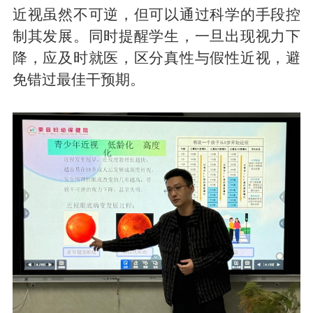
近视
虽然
不可逆，但可
以
通过科学
的
手段控
制
其
发展。同时提醒学生，一旦出现视力下
降，应及时就医，区分真性与假性近视，避
免错过最佳干预期。