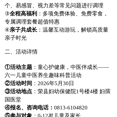
个、易感冒、视力差等常见问题
进行调理
③
全程高福利
：多项免费体验、免费零食，
专属调理套餐超值特惠
④
亲子共成长
：温馨互动游玩，解锁高质量
亲子时光
二、
活动详情
①
活动主题
：童心护健康，中医伴成长
——
六一
儿童
中医养生趣味科普活动
②
活动时间
：
2026年5月30日
③
活动地点
：
荣县妇幼保健院
1号楼4楼
妇孺
国医堂
④报名、咨询电话：
0813-6104820
⑤
参与对象
：
0-12岁儿童及家长