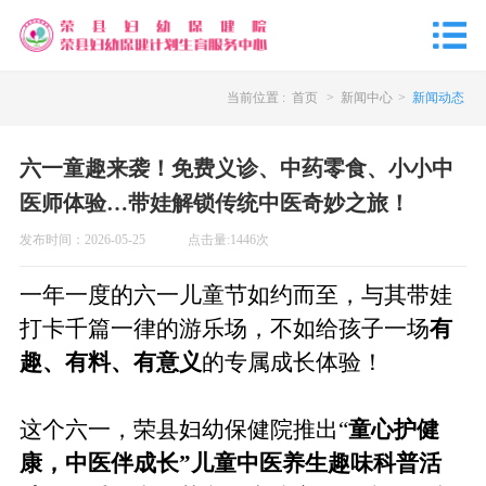
当前位置 :
首页
>
新闻中心
>
新闻动态
六一童趣来袭！免费义诊、中药零食、小小中
医师体验…带娃解锁传统中医奇妙之旅！
发布时间：
2026-05-25
点击量:
1446
次
一年一度的六一儿童节如约而至，与其带娃
打卡千篇一律的游乐场，不如给孩子一场
有
趣、有料、有意义
的专属成长体验！
这个六一，
荣县妇幼保健院
推出
“
童心护健
康，中医伴成长
”儿童
中医养生趣味科普活