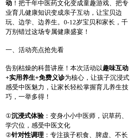
动
！把千年中医药文化变成童趣游戏、把专
业育儿健康知识变成亲子互动，让宝贝边
玩、边学、边养生
。
0-12岁宝贝和家长，千
万别错过这场专属健康盛宴！
一、
活动亮点抢先看
告别枯燥的科普讲座！本次活动以
趣味互动
+实用养生+
免费义诊
为核心，让孩子沉浸式
感受中医魅力，让家长轻松掌握育儿养生技
巧，一举多得！
①
沉浸式体验
：变身小
小中医师，
识草药、
学穴位，感受
中医
文化
②
针对性调理
：专注孩子积食、脾虚、不长