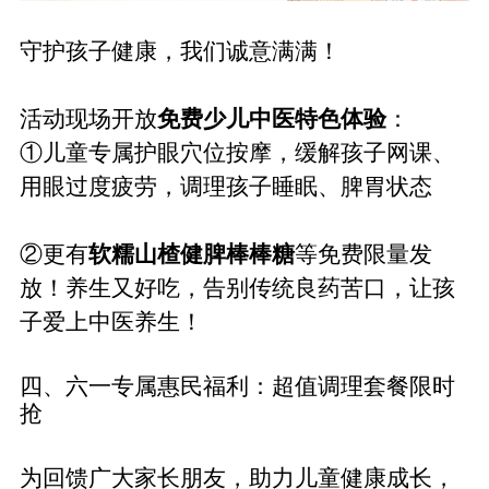
守护孩子健康，我们诚意满满！
活动现场开放
免费少儿中医特色体验
：
①
儿童专属护眼穴位按摩，缓解孩子网课、
用眼过度疲劳
，
调理孩子睡眠、脾胃状态
②
更有
软糯山楂健脾棒棒糖
等
免费限量发
放！养生又好吃，告别传统良药苦口，让孩
子爱上中医养生！
四、
六一专属惠民福利
：
超值调理套餐限时
抢
为回馈广大家长朋友，助力儿童健康成长，