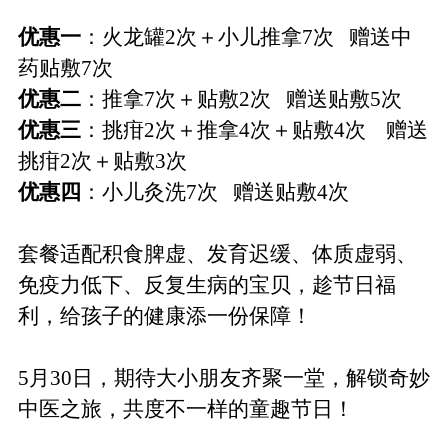
优惠一
：火龙罐
2次＋小儿推拿7次
赠送中
药贴敷
7次
优惠二
：推拿
7次＋贴敷2次
赠送贴敷
5次
优惠三
：挑疳
2次＋推拿4次＋贴敷4次
赠送
挑疳
2次＋贴敷3次
优惠四
：小儿灸洗
7次
赠送贴敷
4次
套餐适配积食脾虚、发育迟缓、体质虚弱、
免疫力低下、反复生病的宝贝，趁节日福
利，给孩子的健康添一份保障！
5月30日
，
期待大小朋友齐聚一堂，解锁奇妙
中医之旅，共度不一样的童趣节日！